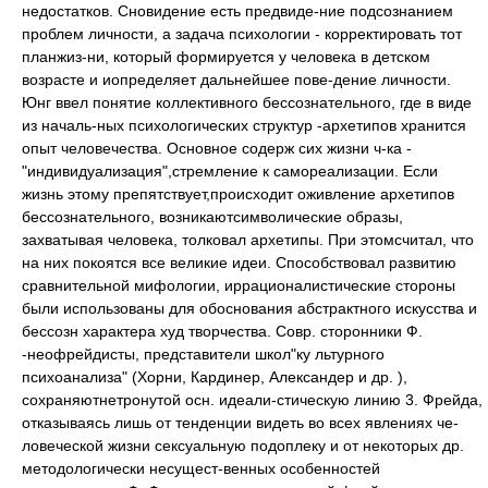
недостатков. Сновидение есть предвиде-ние подсознанием
проблем личности, а задача психологии - корректировать тот
планжиз-ни, который формируется у человека в детском
возрасте и иопределяет дальнейшее пове-дение личности.
Юнг ввел понятие коллективного бессознательного, где в виде
из началь-ных психологических структур -архетипов хранится
опыт человечества. Основное содерж сих жизни ч-ка -
"индивидуализация",стремление к самореализации. Если
жизнь этому препятствует,происходит оживление архетипов
бессознательного, возникаютсимволические образы,
захватывая человека, толковал архетипы. При этомсчитал, что
на них покоятся все великие идеи. Способствовал развитию
сравнительной мифологии, иррационалистические стороны
были использованы для обоснования абстрактного искусства и
бессозн характера худ творчества. Совр. сторонники Ф.
-неофрейдисты, представители школ"ку льтурного
психоанализа" (Хорни, Кардинер, Александер и др. ),
сохраняютнетронутой осн. идеали-стическую линию 3. Фрейда,
отказываясь лишь от тенденции видеть во всех явлениях че-
ловеческой жизни сексуальную подоплеку и от некоторых др.
методологически несущест-венных особенностей