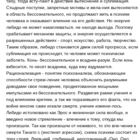
табу, тогда всту-пают в действие вытеснение и сублимация.
Стыдные поступки, запретные мотивы и жела-ния вытесняются
в область бессознательного, но продолжают жить в психике
человека и оказывают влияние на его действия. Но энергия
либидо не может накапливаться, не находя выхода. Поэтому
срабатывает механизм защиты, и энергия осуществляется в
разрешенных действиях - спорт, искусство, работа, творчество.
Таким образом, либидо становится движ силой прогресса, если
сублимация не происходит, то человек может психически
заболеть. Конь- бессознательное и всадник-разум. Если конь
взбесится, то несет всадника, куда ему вздумается.
Рационализация - понятие психоанализа, обозначающее
способности стрем-ление человека объяснить разумными
доводами свое поведение, продиктованное мощными
импульсами из бессознательного. Раздвигая рамки учения и
под влиянием критики, а так же поразившего его факта, что на
войне многие сами искали смерти, учение измени-лось.
Либидо истолковано как Эрос и жизненная сила вообще, и
введено новое стремление - влечение к тому, откуда мы
произошли. Так как произошли от неживого, то это вле-чение к
смерти Танато с (инстинкт агрессии), схема психики состоит из
трех слоев. Древ-ний, глубинный, неосознанный -Оно. Оно