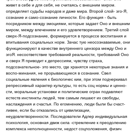
живет в себе и для себя, не считаясь с внешним миром.
определяет судьбы народов и даже мира. Второй слой- эго-Я,
сознание и само-сознание личности. Его функция - быть
посредником между эмоциями, которые задает Оно и внешним
миром, между влечением и его удовлетворением. Третий слой
сверх-Я-подсознание, формируется в процессе воспитания и
впитывания социальных норм. Зачас тую неосознаваемые, они
функционируют в качестве внутреннего цензора между Оно и
эгоЯ. несоответствие требований реальности, требований Оно
и сверх Я приводит к депрессиям, чувству страха,
подсознательное- это место, где хранятся некоторые знания и
воспо-минания, не прорывающиеся в сознание. Свел
социальные явления к биологичес ким, при этом подчеркивал
репрессивный характер культуры, то есть соц нормы и ценно-
сти, моральные установки и политические огран подавляют
естеств инстинкты людей, тем самым лишают их свободы,
наслаждения и счастья. По егомнению, люди были бы счаст-
ливее, если бы отказались от цивилизации,
неудовлетворенности. Последователи Адлер индивидуальная
психология, основная движ сила -стремление к преодолению
комплекса неполноценности, недост соцположения, физич