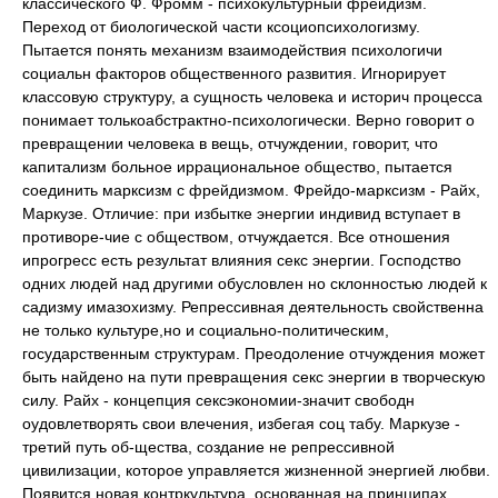
классического Ф. Фромм - психокультурный фрейдизм.
Переход от биологической части ксоциопсихологизму.
Пытается понять механизм взаимодействия психологичи
социальн факторов общественного развития. Игнорирует
классовую структуру, а сущность человека и историч процесса
понимает толькоабстрактно-психологически. Верно говорит о
превращении человека в вещь, отчуждении, говорит, что
капитализм больное иррациональное общество, пытается
соединить марксизм с фрейдизмом. Фрейдо-марксизм - Райх,
Маркузе. Отличие: при избытке энергии индивид вступает в
противоре-чие с обществом, отчуждается. Все отношения
ипрогресс есть результат влияния секс энергии. Господство
одних людей над другими обусловлен но склонностью людей к
садизму имазохизму. Репрессивная деятельность свойственна
не только культуре,но и социально-политическим,
государственным структурам. Преодоление отчуждения может
быть найдено на пути превращения секс энергии в творческую
силу. Райх - концепция сексэкономии-значит свободн
оудовлетворять свои влечения, избегая соц табу. Маркузе -
третий путь об-щества, создание не репрессивной
цивилизации, которое управляется жизненной энергией любви.
Появится новая контркультура, основанная на принципах