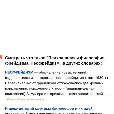
Смотреть что такое "Психоанализ и философия
фрейдизма. Неофрейдизм" в других словарях:
НЕОФРЕЙДИЗМ
— обозначение новых течений,
выделившихся из ортодоксального фрейдизма к кон. 1930 х гг.
Первоначально от фрейдизма отпочковались два крупных
направления: психология личности (индивидуальная
психология) А. Адлера и цюрихская школа аналитической… …
Философская энциклопедия
Индекс историй мертвых философов и их идей
—
оглавление Билеты для сдачи кандидатского экзамена по