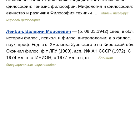
философии: Генезис философии. Мифология и философия:
единство и различия Философия техники …
Малый тезаурус
мировой философии
Лейбин, Валерий Моисеевич
— (р. 08.03.1942) спец. в обл.
истории филос., психол. и филос. антропологии; д р филос.
наук, проф. Род. в с. Хмелевка Зуев ского р на Кировской обл.
Окончил филос. ф т ЛГУ (1969), асп. ИФ АН СССР (1972). С
1974 мл. н. с. ИНИОН, с 1977 мл. н.с, ст …
Большая
биографическая энциклопедия