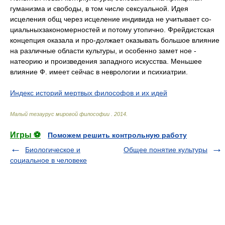
гуманизма и свободы, в том числе сексуальной. Идея
исцеления общ через исцеление индивида не учитывает со-
циальныхзакономерностей и потому утопично. Фрейдистская
концепция оказала и про-должает оказывать большое влияние
на различные области культуры, и особенно замет ное -
натеорию и произведения западного искусства. Меньшее
влияние Ф. имеет сейчас в неврологии и психиатрии.
Индекс историй мертвых философов и их идей
Малый тезаурус мировой философии
.
2014
.
Игры ⚽
Поможем решить контрольную работу
Биологическое и
Общее понятие культуры
социальное в человеке