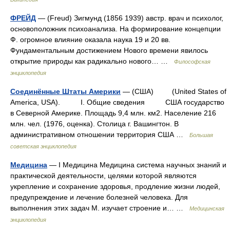
ФРЕЙД
— (Freud) Зигмунд (1856 1939) австр. врач и психолог,
основоположник психоанализа. На формирование концепции
Ф. огромное влияние оказала наука 19 и 20 вв.
Фундаментальным достижением Нового времени явилось
открытие природы как радикально нового… …
Философская
энциклопедия
Соединённые Штаты Америки
— (США) (United States of
America, USA). I. Общие сведения США государство
в Северной Америке. Площадь 9,4 млн. км2. Население 216
млн. чел. (1976, оценка). Столица г. Вашингтон. В
административном отношении территория США …
Большая
советская энциклопедия
Медицина
— I Медицина Медицина система научных знаний и
практической деятельности, целями которой являются
укрепление и сохранение здоровья, продление жизни людей,
предупреждение и лечение болезней человека. Для
выполнения этих задач М. изучает строение и… …
Медицинская
энциклопедия