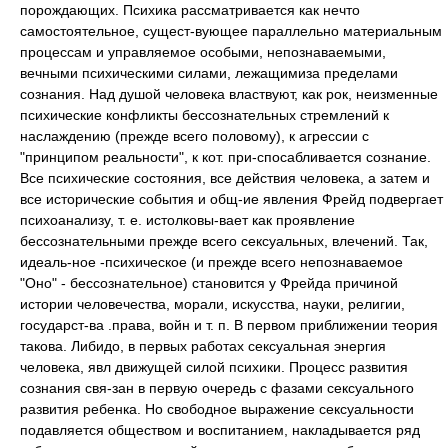
порождающих. Психика рассматривается как нечто
самостоятельное, сущест-вующее параллельно материальным
процессам и управляемое особыми, непознаваемыми,
вечными психическими силами, лежащимиза пределами
сознания. Над душой человека властвуют, как рок, неизменные
психические конфликты бессознательных стремлений к
наслаждению (прежде всего половому), к агрессии с
"принципом реальности", к кот. при-спосабливается сознание.
Все психические состояния, все действия человека, а затем и
все исторические события и общ-ие явления Фрейд подвергает
психоанализу, т. е. истолковы-вает как проявление
бессознательными прежде всего сексуальных, влечений. Так,
идеаль-ное -психическое (и прежде всего непознаваемое
"Оно" - бессознательное) становится у Фрейда причиной
истории человечества, морали, искусства, науки, религии,
государст-ва .права, войн и т. п. В первом приближении теория
такова. Либидо, в первых работах сексуальная энергия
человека, явл движущей силой психики. Процесс развития
сознания свя-зан в первую очередь с фазами сексуального
развития ребенка. Но свободное выражение сексуальности
подавляется обществом и воспитанием, накладывается ряд